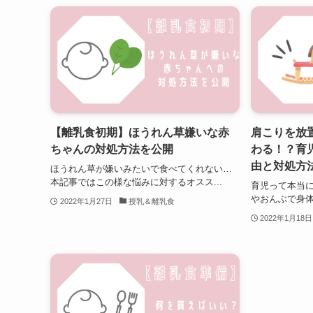
【離乳食初期】ほうれん草嫌いな赤
肩こりを放
ちゃんの対処方法を公開
わる！？育
由と対処方
ほうれん草が嫌いみたいで食べてくれない…
本記事ではこの様な悩みに対するオスス...
育児って本当に
やおんぶで身体
2022年1月27日
授乳＆離乳食
2022年1月18日