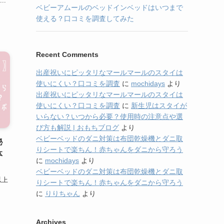
..
ベビーアムールのベッドインベッドはいつまで
使える？口コミを調査してみた
Recent Comments
出産祝いにピッタリなマールマールのスタイは
使いにくい？口コミを調査
に
mochidays
より
出産祝いにピッタリなマールマールのスタイは
使いにくい？口コミを調査
に
新生児はスタイが
いらない？いつから必要？使用時の注意点や選
び方も解説 | おもちブログ
より
ベビーベッドのダニ対策は布団乾燥機とダニ取
秘
りシートで楽ちん！赤ちゃんをダニから守ろう
体
に
mochidays
より
ベビーベッドのダニ対策は布団乾燥機とダニ取
以上
りシートで楽ちん！赤ちゃんをダニから守ろう
に
りりちゃん
より
Archives