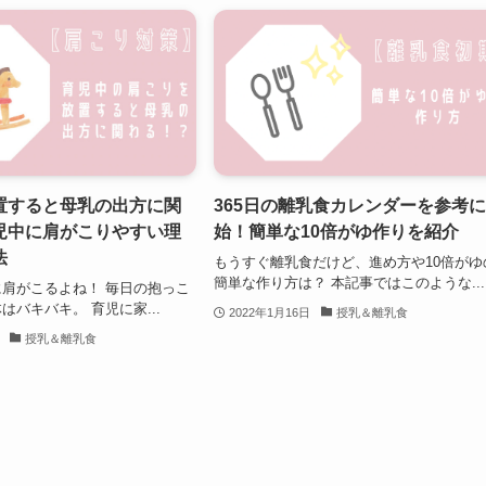
置すると母乳の出方に関
365日の離乳食カレンダーを参考
児中に肩がこりやすい理
始！簡単な10倍がゆ作りを紹介
法
もうすぐ離乳食だけど、進め方や10倍がゆ
簡単な作り方は？ 本記事ではこのような...
肩がこるよね！ 毎日の抱っこ
はバキバキ。 育児に家...
2022年1月16日
授乳＆離乳食
授乳＆離乳食