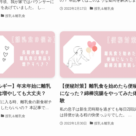
の？ 本記事ではこのような疑問を解決しま.
月頃、我が家ではバウンサーに
をあげていました。 し...
2022年2月17日
授乳＆離乳食
授乳＆離乳食
ルギー】年末年始に離乳
【便秘対策】離乳食を始めたら便
は増やしても大丈夫？
になった？綿棒浣腸をやってみた
験
暇に入る時、離乳食の新食材チ
したらいいの？ 本記事で...
私の息子は新生児時期を過ぎても毎日2回
は排便がある程の快便っぷりでした。 ...
授乳＆離乳食
2022年1月30日
授乳＆離乳食