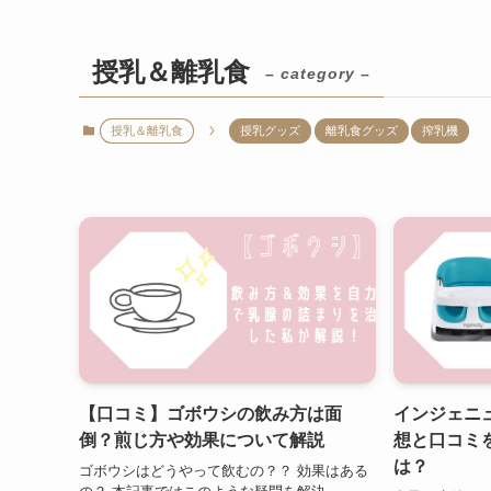
授乳＆離乳食
– category –
授乳＆離乳食
授乳グッズ
離乳食グッズ
搾乳機
【口コミ】ゴボウシの飲み方は面
インジェニ
倒？煎じ方や効果について解説
想と口コミ
は？
ゴボウシはどうやって飲むの？？ 効果はある