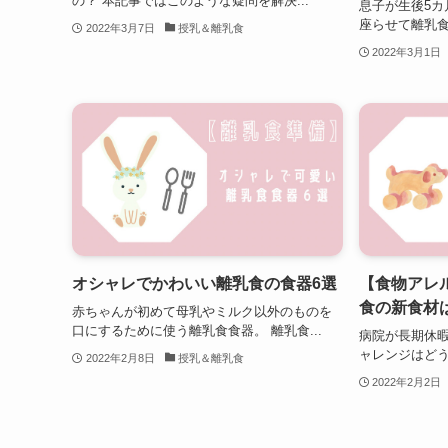
の？ 本記事ではこのような疑問を解決...
息子が生後5カ
座らせて離乳食
2022年3月7日
授乳＆離乳食
2022年3月1日
オシャレでかわいい離乳食の食器6選
【食物アレ
食の新食材
赤ちゃんが初めて母乳やミルク以外のものを
口にするために使う離乳食食器。 離乳食...
病院が長期休
ャレンジはどう
2022年2月8日
授乳＆離乳食
2022年2月2日