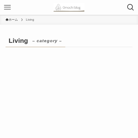
ホーム
Living
Living
– category –