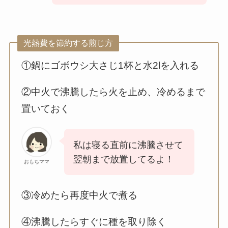
光熱費を節約する煎じ方
①鍋にゴボウシ大さじ1杯と水2lを入れる
②中火で沸騰したら火を止め、冷めるまで
置いておく
私は寝る直前に沸騰させて
翌朝まで放置してるよ！
おもちママ
③冷めたら再度中火で煮る
④沸騰したらすぐに種を取り除く