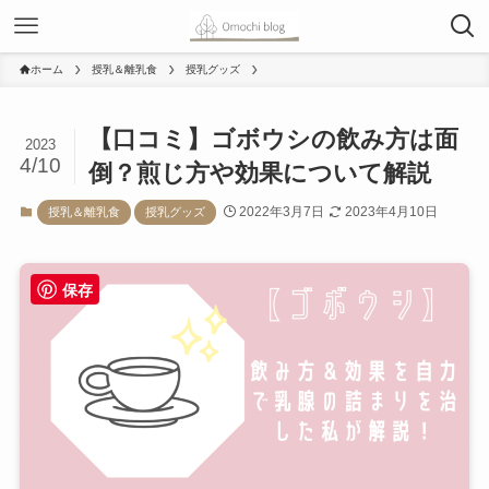
ホーム
授乳＆離乳食
授乳グッズ
【口コミ】ゴボウシの飲み方は面
2023
4/10
倒？煎じ方や効果について解説
2022年3月7日
2023年4月10日
授乳＆離乳食
授乳グッズ
保存