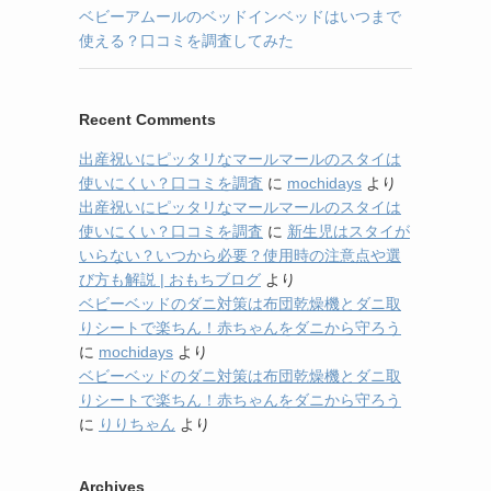
ベビーアムールのベッドインベッドはいつまで
使える？口コミを調査してみた
Recent Comments
出産祝いにピッタリなマールマールのスタイは
使いにくい？口コミを調査
に
mochidays
より
出産祝いにピッタリなマールマールのスタイは
使いにくい？口コミを調査
に
新生児はスタイが
いらない？いつから必要？使用時の注意点や選
び方も解説 | おもちブログ
より
ベビーベッドのダニ対策は布団乾燥機とダニ取
りシートで楽ちん！赤ちゃんをダニから守ろう
に
mochidays
より
ベビーベッドのダニ対策は布団乾燥機とダニ取
りシートで楽ちん！赤ちゃんをダニから守ろう
に
りりちゃん
より
Archives